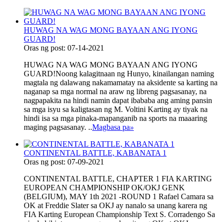
HUWAG NA WAG MONG BAYAAN ANG IYONG
GUARD!
Oras ng post: 07-14-2021
HUWAG NA WAG MONG BAYAAN ANG IYONG
GUARD!Noong kalagitnaan ng Hunyo, kinailangan naming
magtala ng dalawang nakamamatay na aksidente sa karting na
naganap sa mga normal na araw ng libreng pagsasanay, na
nagpapakita na hindi namin dapat ibababa ang aming pansin
sa mga isyu sa kaligtasan ng M. Voltini Karting ay tiyak na
hindi isa sa mga pinaka-mapanganib na sports na maaaring
maging pagsasanay. ..
Magbasa pa
»
CONTINENTAL BATTLE, KABANATA 1
Oras ng post: 07-09-2021
CONTINENTAL BATTLE, CHAPTER 1 FIA KARTING
EUROPEAN CHAMPIONSHIP OK/OKJ GENK
(BELGIUM), MAY 1th 2021 -ROUND 1 Rafael Camara sa
OK at Freddie Slater sa OKJ ay nanalo sa unang karera ng
FIA Karting European Championship Text S. Corradengo Sa