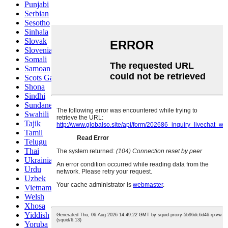
Punjabi
Serbian
Sesotho
Sinhala
Slovak
Slovenian
Somali
Samoan
Scots Gaelic
Shona
Sindhi
Sundanese
Swahili
Tajik
Tamil
Telugu
Thai
Ukrainian
Urdu
Uzbek
Vietnamese
Welsh
Xhosa
Yiddish
Yoruba