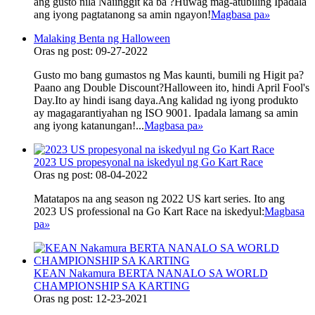
ang gusto nila Naiinggit ka ba ?Huwag mag-atubiling Ipadala
ang iyong pagtatanong sa amin ngayon!
Magbasa pa
»
Malaking Benta ng Halloween
Oras ng post: 09-27-2022
Gusto mo bang gumastos ng Mas kaunti, bumili ng Higit pa?
Paano ang Double Discount?Halloween ito, hindi April Fool's
Day.Ito ay hindi isang daya.Ang kalidad ng iyong produkto
ay magagarantiyahan ng ISO 9001. Ipadala lamang sa amin
ang iyong katanungan!...
Magbasa pa
»
2023 US propesyonal na iskedyul ng Go Kart Race
Oras ng post: 08-04-2022
Matatapos na ang season ng 2022 US kart series. Ito ang
2023 US professional na Go Kart Race na iskedyul:
Magbasa
pa
»
KEAN Nakamura BERTA NANALO SA WORLD
CHAMPIONSHIP SA KARTING
Oras ng post: 12-23-2021