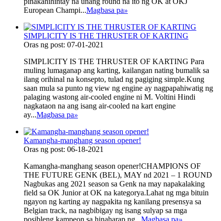
pinakahihintay na unang round na ito ng OK at OKJ
European Champi...
Magbasa pa
»
SIMPLICITY IS THE THRUSTER OF KARTING
Oras ng post: 07-01-2021
SIMPLICITY IS THE THRUSTER OF KARTING Para
muling lumaganap ang karting, kailangan nating bumalik sa
ilang orihinal na konsepto, tulad ng pagiging simple.Kung
saan mula sa punto ng view ng engine ay nagpapahiwatig ng
palaging wastong air-cooled engine ni M. Voltini Hindi
nagkataon na ang isang air-cooled na kart engine
ay...
Magbasa pa
»
Kamangha-manghang season opener!
Oras ng post: 06-18-2021
Kamangha-manghang season opener!CHAMPIONS OF
THE FUTURE GENK (BEL), MAY nd 2021 – 1 ROUND
Nagbukas ang 2021 season sa Genk na may napakalaking
field sa OK Junior at OK na kategorya.Lahat ng mga bituin
ngayon ng karting ay nagpakita ng kanilang presensya sa
Belgian track, na nagbibigay ng isang sulyap sa mga
posibleng kampeon sa hinaharap ng...
Magbasa pa
»