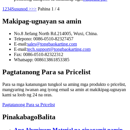
1
2
3
4
Susunod >
>>
Pahina 1 / 4
Makipag-ugnayan sa amin
No.8 Jiefang North Rd.214005, Wuxi, China.
Telepono: 0086-0510-82327457
E-mail:
sales@tongbaokarting.com
E-mail:
tech.support@tongbaokarting.com
Fax: 0086-0510-82322312
Whatsapp: 008613861853385
Pagtatanong Para sa Pricelist
Para sa mga katanungan tungkol sa aming mga produkto o pricelist,
mangyaring iwanan ang iyong email sa amin at makikipag-ugnayan
kami sa loob ng 24 na oras.
Pagtatanong Para sa Pricelist
Pinakabago
Balita
Ang Aluminum Material na ginagamit namin