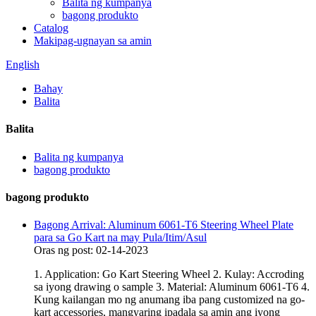
Balita ng kumpanya
bagong produkto
Catalog
Makipag-ugnayan sa amin
English
Bahay
Balita
Balita
Balita ng kumpanya
bagong produkto
bagong produkto
Bagong Arrival: Aluminum 6061-T6 Steering Wheel Plate
para sa Go Kart na may Pula/Itim/Asul
Oras ng post: 02-14-2023
1. Application: Go Kart Steering Wheel 2. Kulay: Accroding
sa iyong drawing o sample 3. Material: Aluminum 6061-T6 4.
Kung kailangan mo ng anumang iba pang customized na go-
kart accessories, mangyaring ipadala sa amin ang iyong