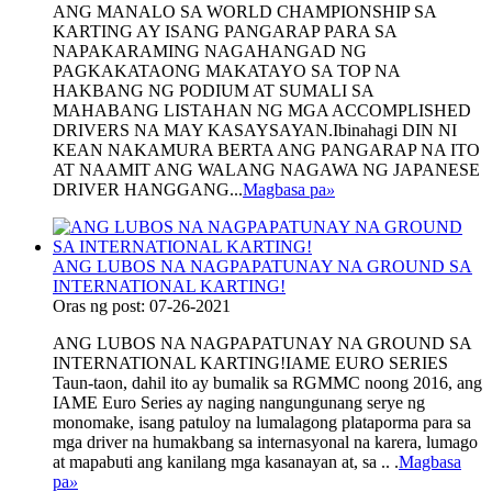
ANG MANALO SA WORLD CHAMPIONSHIP SA
KARTING AY ISANG PANGARAP PARA SA
NAPAKARAMING NAGAHANGAD NG
PAGKAKATAONG MAKATAYO SA TOP NA
HAKBANG NG PODIUM AT SUMALI SA
MAHABANG LISTAHAN NG MGA ACCOMPLISHED
DRIVERS NA MAY KASAYSAYAN.Ibinahagi DIN NI
KEAN NAKAMURA BERTA ANG PANGARAP NA ITO
AT NAAMIT ANG WALANG NAGAWA NG JAPANESE
DRIVER HANGGANG...
Magbasa pa
»
ANG LUBOS NA NAGPAPATUNAY NA GROUND SA
INTERNATIONAL KARTING!
Oras ng post: 07-26-2021
ANG LUBOS NA NAGPAPATUNAY NA GROUND SA
INTERNATIONAL KARTING!IAME EURO SERIES
Taun-taon, dahil ito ay bumalik sa RGMMC noong 2016, ang
IAME Euro Series ay naging nangungunang serye ng
monomake, isang patuloy na lumalagong plataporma para sa
mga driver na humakbang sa internasyonal na karera, lumago
at mapabuti ang kanilang mga kasanayan at, sa .. .
Magbasa
pa
»