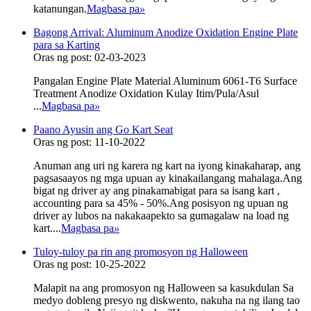
katanungan.
Magbasa pa
»
Bagong Arrival: Aluminum Anodize Oxidation Engine Plate
para sa Karting
Oras ng post: 02-03-2023
Pangalan Engine Plate Material Aluminum 6061-T6 Surface
Treatment Anodize Oxidation Kulay Itim/Pula/Asul
...
Magbasa pa
»
Paano Ayusin ang Go Kart Seat
Oras ng post: 11-10-2022
Anuman ang uri ng karera ng kart na iyong kinakaharap, ang
pagsasaayos ng mga upuan ay kinakailangang mahalaga.Ang
bigat ng driver ay ang pinakamabigat para sa isang kart ,
accounting para sa 45% - 50%.Ang posisyon ng upuan ng
driver ay lubos na nakakaapekto sa gumagalaw na load ng
kart....
Magbasa pa
»
Tuloy-tuloy pa rin ang promosyon ng Halloween
Oras ng post: 10-25-2022
Malapit na ang promosyon ng Halloween sa kasukdulan Sa
medyo dobleng presyo ng diskwento, nakuha na ng ilang tao