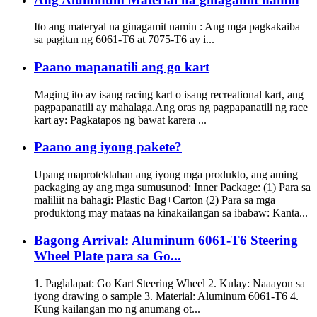
Ito ang materyal na ginagamit namin : Ang mga pagkakaiba
sa pagitan ng 6061-T6 at 7075-T6 ay i...
Paano mapanatili ang go kart
Maging ito ay isang racing kart o isang recreational kart, ang
pagpapanatili ay mahalaga.Ang oras ng pagpapanatili ng race
kart ay: Pagkatapos ng bawat karera ...
Paano ang iyong pakete?
Upang maprotektahan ang iyong mga produkto, ang aming
packaging ay ang mga sumusunod: Inner Package: (1) Para sa
maliliit na bahagi: Plastic Bag+Carton (2) Para sa mga
produktong may mataas na kinakailangan sa ibabaw: Kanta...
Bagong Arrival: Aluminum 6061-T6 Steering
Wheel Plate para sa Go...
1. Paglalapat: Go Kart Steering Wheel 2. Kulay: Naaayon sa
iyong drawing o sample 3. Material: Aluminum 6061-T6 4.
Kung kailangan mo ng anumang ot...