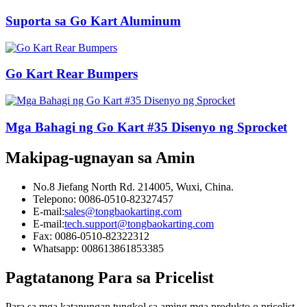
Suporta sa Go Kart Aluminum
Go Kart Rear Bumpers
Mga Bahagi ng Go Kart #35 Disenyo ng Sprocket
Makipag-ugnayan sa Amin
No.8 Jiefang North Rd. 214005, Wuxi, China.
Telepono: 0086-0510-82327457
E-mail:
sales@tongbaokarting.com
E-mail:
tech.support@tongbaokarting.com
Fax: 0086-0510-82322312
Whatsapp: 008613861853385
Pagtatanong Para sa Pricelist
Para sa mga katanungan tungkol sa aming mga produkto o pricelist,