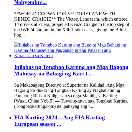
Nobyembre...
**WORLD CROWN FOR VICTORYLANE WITH
KENZO CRAIGIE** The VictoryLane team, which entered
14 drivers at Zuera, propelled Kenzo Craigie to the top step of
the IWF24 podium in the X30 Junior class, giving the British
hop...
Inilabas ng Tongbao Karting ang Mga Bagong
Mahusay na Bahagi ng Kart t...
Sa Makabagong Disenyo at Superior na Kalidad, Ang Mga
Bagong Produkto ng Tongbao Karting ay Naghahatid ng
Parehong Bilis at Kaligtasan sa mga Mahilig sa Karting
[Wuxi, China Nob.5] — Tuwang-tuwa ang Tongbao Karting
(Tongbaokarting.com) na ipahayag ang t...
FIA Karting 2024 – Ang FIA Karting
European season ...