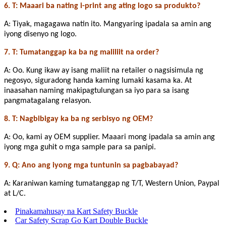
6. T: Maaari ba nating i-print ang ating logo sa produkto?
A: Tiyak, magagawa natin ito. Mangyaring ipadala sa amin ang
iyong disenyo ng logo.
7. T: Tumatanggap ka ba ng maliliit na order?
A: Oo. Kung ikaw ay isang maliit na retailer o nagsisimula ng
negosyo, siguradong handa kaming lumaki kasama ka. At
inaasahan naming makipagtulungan sa iyo para sa isang
pangmatagalang relasyon.
8. T: Nagbibigay ka ba ng serbisyo ng OEM?
A: Oo, kami ay OEM supplier. Maaari mong ipadala sa amin ang
iyong mga guhit o mga sample para sa panipi.
9. Q: Ano ang iyong mga tuntunin sa pagbabayad?
A: Karaniwan kaming tumatanggap ng T/T, Western Union, Paypal
at L/C.
Pinakamahusay na Kart Safety Buckle
Car Safety Scrap Go Kart Double Buckle