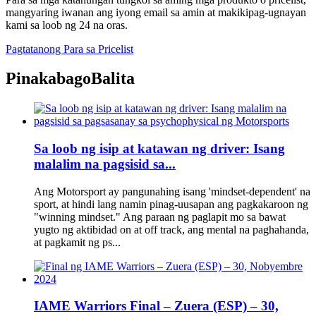
mangyaring iwanan ang iyong email sa amin at makikipag-ugnayan
kami sa loob ng 24 na oras.
Pagtatanong Para sa Pricelist
Pinakabago
Balita
Sa loob ng isip at katawan ng driver: Isang
malalim na pagsisid sa...
Ang Motorsport ay pangunahing isang 'mindset-dependent' na
sport, at hindi lang namin pinag-uusapan ang pagkakaroon ng
"winning mindset." Ang paraan ng paglapit mo sa bawat
yugto ng aktibidad on at off track, ang mental na paghahanda,
at pagkamit ng ps...
IAME Warriors Final – Zuera (ESP) – 30,