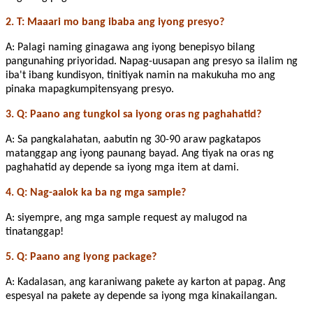
2. T: Maaari mo bang ibaba ang iyong presyo?
A: Palagi naming ginagawa ang iyong benepisyo bilang
pangunahing priyoridad. Napag-uusapan ang presyo sa ilalim ng
iba't ibang kundisyon, tinitiyak namin na makukuha mo ang
pinaka mapagkumpitensyang presyo.
3. Q: Paano ang tungkol sa iyong oras ng paghahatid?
A: Sa pangkalahatan, aabutin ng 30-90 araw pagkatapos
matanggap ang iyong paunang bayad. Ang tiyak na oras ng
paghahatid ay depende sa iyong mga item at dami.
4. Q: Nag-aalok ka ba ng mga sample?
A: siyempre, ang mga sample request ay malugod na
tinatanggap!
5. Q: Paano ang iyong package?
A: Kadalasan, ang karaniwang pakete ay karton at papag. Ang
espesyal na pakete ay depende sa iyong mga kinakailangan.