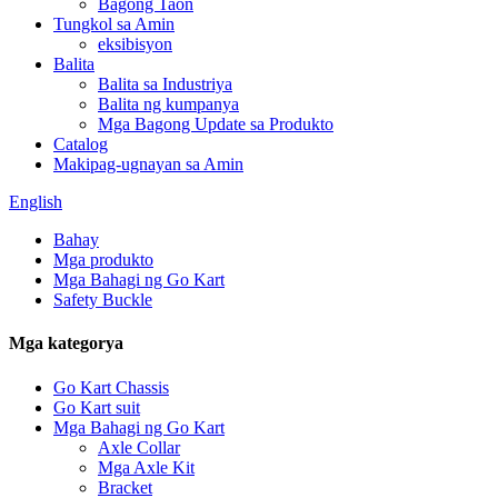
Bagong Taon
Tungkol sa Amin
eksibisyon
Balita
Balita sa Industriya
Balita ng kumpanya
Mga Bagong Update sa Produkto
Catalog
Makipag-ugnayan sa Amin
English
Bahay
Mga produkto
Mga Bahagi ng Go Kart
Safety Buckle
Mga kategorya
Go Kart Chassis
Go Kart suit
Mga Bahagi ng Go Kart
Axle Collar
Mga Axle Kit
Bracket