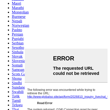
Maori
Marathi
Mongolian
Burmese
Nepali
Norwegian
Pashto
Persian
Punjabi
Serbian
Sesotho
Sinhala
Slovak
Slovenian
Somali
Samoan
Scots Gaelic
Shona
Sindhi
Sundanese
Swahili
Tajik
Tamil
Telugu
Thai