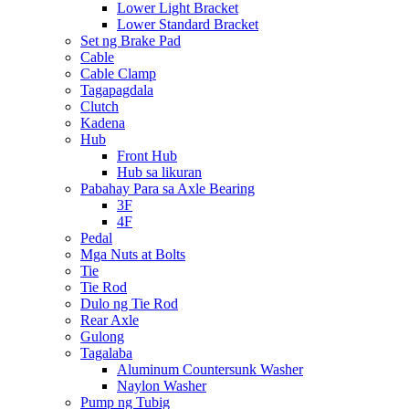
Lower Light Bracket
Lower Standard Bracket
Set ng Brake Pad
Cable
Cable Clamp
Tagapagdala
Clutch
Kadena
Hub
Front Hub
Hub sa likuran
Pabahay Para sa Axle Bearing
3F
4F
Pedal
Mga Nuts at Bolts
Tie
Tie Rod
Dulo ng Tie Rod
Rear Axle
Gulong
Tagalaba
Aluminum Countersunk Washer
Naylon Washer
Pump ng Tubig