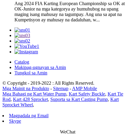
Ang 2024 FIA Karting European Championship sa OK at
OK-Junior na mga kategorya ay humuhubog na upang
maging isang mahusay na tagumpay. Ang una sa apat na
Kumpetisyon ay mahusay na dadaluhan, w...
Catalog
Makipag-ugnayan sa Amin
Tungkol sa Amin
© Copyright - 2019-2022 : All Rights Reserved.
Mga Mainit na Produkto
-
Sitemap
-
AMP Mobile
Mga Bahagi ng Kart Water Pump
,
Kart Safety Buckle
,
Kart Tie
Rod
,
Kart 428 Sprocket
,
Suporta sa Kart Casting Pump
,
Kart
Sprocket Wheel
,
Magpadala ng Email
Skype
WeChat