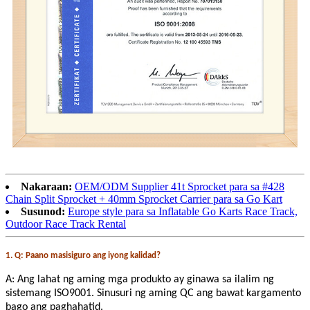
Nakaraan:
OEM/ODM Supplier 41t Sprocket para sa #428
Chain Split Sprocket + 40mm Sprocket Carrier para sa Go Kart
Susunod:
Europe style para sa Inflatable Go Karts Race Track,
Outdoor Race Track Rental
1. Q: Paano masisiguro ang iyong kalidad?
A: Ang lahat ng aming mga produkto ay ginawa sa ilalim ng
sistemang ISO9001. Sinusuri ng aming QC ang bawat kargamento
bago ang paghahatid.