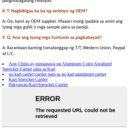
pangmatagalang relasyon.
8. T: Nagbibigay ka ba ng serbisyo ng OEM?
A: Oo, kami ay OEM supplier. Maaari mong ipadala sa amin ang
iyong mga guhit o mga sample para sa panipi.
9. Q: Ano ang iyong mga tuntunin sa pagbabayad?
A: Karaniwan kaming tumatanggap ng T/T, Western Union, Paypal
at L/C.
Ang China ay gumagawa ng Aluminum Color Anodized
Sprocket Carrier para sa Kart
go kart carrier;carrier para sa go kart;aluminum carrier
Kart Sprocket Carrier
Pakyawan Kart Sprocket Carrier