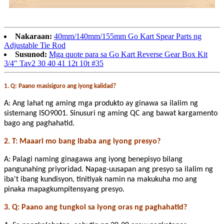
Nakaraan:
40mm/140mm/155mm Go Kart Spear Parts ng
Adjustable Tie Rod
Susunod:
Mga quote para sa Go Kart Reverse Gear Box Kit
3/4″ Tav2 30 40 41 12t 10t #35
1. Q: Paano masisiguro ang iyong kalidad?
A: Ang lahat ng aming mga produkto ay ginawa sa ilalim ng
sistemang ISO9001. Sinusuri ng aming QC ang bawat kargamento
bago ang paghahatid.
2. T: Maaari mo bang ibaba ang iyong presyo?
A: Palagi naming ginagawa ang iyong benepisyo bilang
pangunahing priyoridad. Napag-uusapan ang presyo sa ilalim ng
iba't ibang kundisyon, tinitiyak namin na makukuha mo ang
pinaka mapagkumpitensyang presyo.
3. Q: Paano ang tungkol sa iyong oras ng paghahatid?