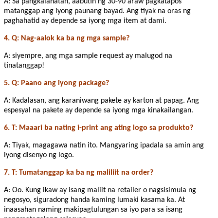
A: Sa pangkalahatan, aabutin ng 30-90 araw pagkatapos
matanggap ang iyong paunang bayad. Ang tiyak na oras ng
paghahatid ay depende sa iyong mga item at dami.
4. Q: Nag-aalok ka ba ng mga sample?
A: siyempre, ang mga sample request ay malugod na
tinatanggap!
5. Q: Paano ang iyong package?
A: Kadalasan, ang karaniwang pakete ay karton at papag. Ang
espesyal na pakete ay depende sa iyong mga kinakailangan.
6. T: Maaari ba nating i-print ang ating logo sa produkto?
A: Tiyak, magagawa natin ito. Mangyaring ipadala sa amin ang
iyong disenyo ng logo.
7. T: Tumatanggap ka ba ng maliliit na order?
A: Oo. Kung ikaw ay isang maliit na retailer o nagsisimula ng
negosyo, siguradong handa kaming lumaki kasama ka. At
inaasahan naming makipagtulungan sa iyo para sa isang