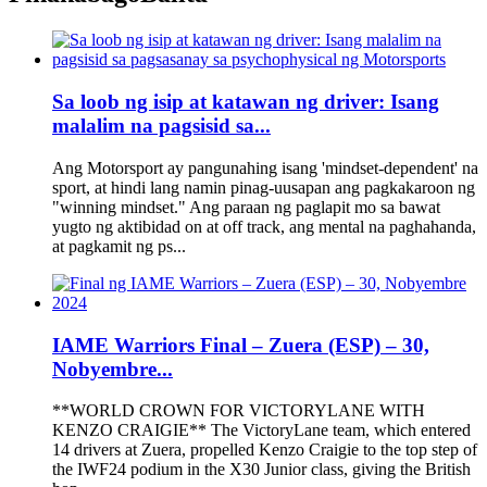
Sa loob ng isip at katawan ng driver: Isang
malalim na pagsisid sa...
Ang Motorsport ay pangunahing isang 'mindset-dependent' na
sport, at hindi lang namin pinag-uusapan ang pagkakaroon ng
"winning mindset." Ang paraan ng paglapit mo sa bawat
yugto ng aktibidad on at off track, ang mental na paghahanda,
at pagkamit ng ps...
IAME Warriors Final – Zuera (ESP) – 30,
Nobyembre...
**WORLD CROWN FOR VICTORYLANE WITH
KENZO CRAIGIE** The VictoryLane team, which entered
14 drivers at Zuera, propelled Kenzo Craigie to the top step of
the IWF24 podium in the X30 Junior class, giving the British