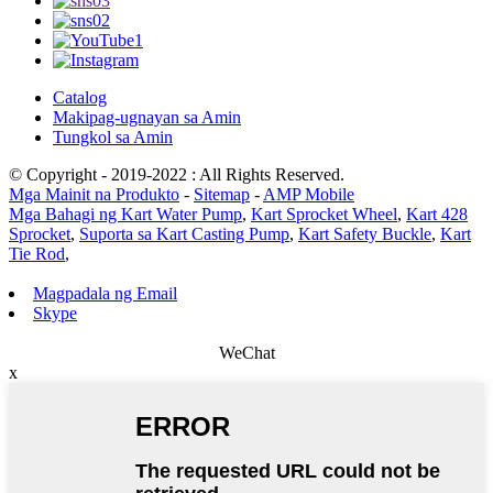
Catalog
Makipag-ugnayan sa Amin
Tungkol sa Amin
© Copyright - 2019-2022 : All Rights Reserved.
Mga Mainit na Produkto
-
Sitemap
-
AMP Mobile
Mga Bahagi ng Kart Water Pump
,
Kart Sprocket Wheel
,
Kart 428
Sprocket
,
Suporta sa Kart Casting Pump
,
Kart Safety Buckle
,
Kart
Tie Rod
,
Magpadala ng Email
Skype
WeChat
x