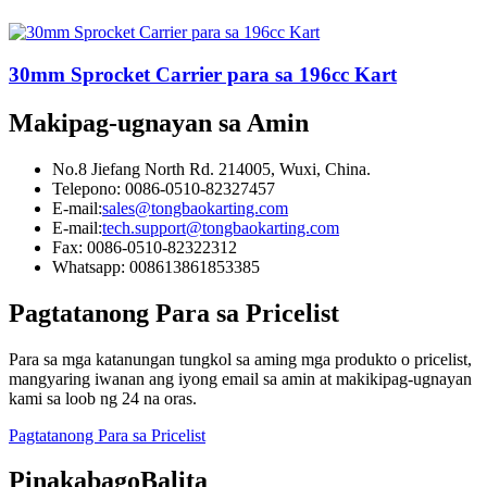
30mm Sprocket Carrier para sa 196cc Kart
Makipag-ugnayan sa Amin
No.8 Jiefang North Rd. 214005, Wuxi, China.
Telepono: 0086-0510-82327457
E-mail:
sales@tongbaokarting.com
E-mail:
tech.support@tongbaokarting.com
Fax: 0086-0510-82322312
Whatsapp: 008613861853385
Pagtatanong Para sa Pricelist
Para sa mga katanungan tungkol sa aming mga produkto o pricelist,
mangyaring iwanan ang iyong email sa amin at makikipag-ugnayan
kami sa loob ng 24 na oras.
Pagtatanong Para sa Pricelist
Pinakabago
Balita