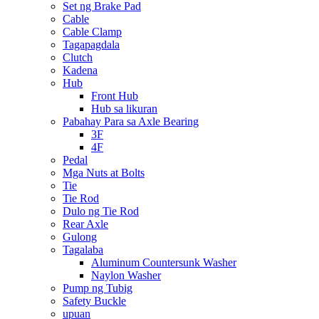
Set ng Brake Pad
Cable
Cable Clamp
Tagapagdala
Clutch
Kadena
Hub
Front Hub
Hub sa likuran
Pabahay Para sa Axle Bearing
3F
4F
Pedal
Mga Nuts at Bolts
Tie
Tie Rod
Dulo ng Tie Rod
Rear Axle
Gulong
Tagalaba
Aluminum Countersunk Washer
Naylon Washer
Pump ng Tubig
Safety Buckle
upuan