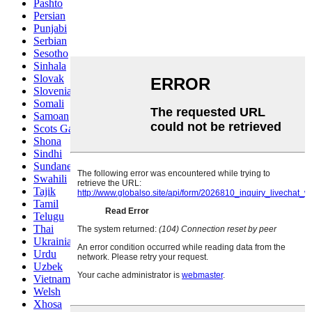
Pashto
Persian
Punjabi
Serbian
Sesotho
Sinhala
Slovak
Slovenian
Somali
Samoan
Scots Gaelic
Shona
Sindhi
Sundanese
Swahili
Tajik
Tamil
Telugu
Thai
Ukrainian
Urdu
Uzbek
Vietnamese
Welsh
Xhosa